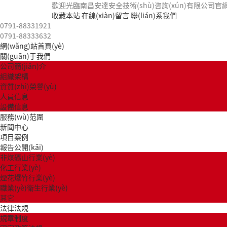
歡迎光臨南昌安達安全技術(shù)咨詢(xún)有限公司官網
收藏本站
在線(xiàn)留言
聯(lián)系我們
0791-88331921
0791-88333632
網(wǎng)站首頁(yè)
關(guān)于我們
公司簡(jiǎn)介
組織架構
資質(zhì)榮譽(yù)
人員信息
設備信息
服務(wù)范圍
新聞中心
項目案例
報告公開(kāi)
非煤礦山行業(yè)
化工行業(yè)
煙花爆竹行業(yè)
職業(yè)衛生行業(yè)
其它
法律法規
規章制度